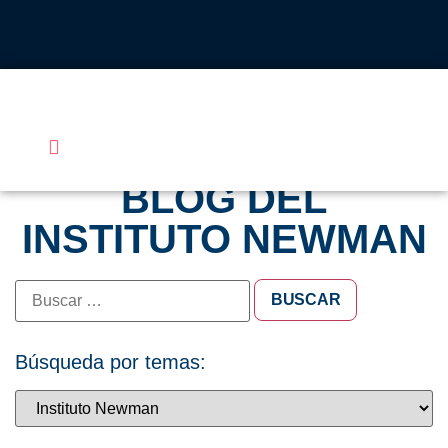
INSTITUTO JOHN HENRY NEWMAN UFV
QUIÉNES SOMOS
LO QUE HACEMOS
CALENDARIO 2026-27
ALUMNOS UFV
BLOG DEL
INSTITUTO NEWMAN
Búsqueda por temas: