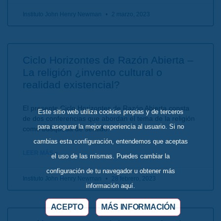
Instituto John Henry Newman
2 marzo, 2023
Ciclo Horizontes de Razón Abierta –
La religión ¿invento cultural o
realidad existencial?
El presente Ciclo Horizontes de Razón Abierta consta
Este sitio web utiliza cookies propias y de terceros
de dos conferencias que abordan el tema de la religión
para asegurar la mejor experiencia al usuario. Si no
como búsqueda de sentido.
cambias esta configuración, entendemos que aceptas
LEER MÁS »
el uso de las mismas. Puedes cambiar la
configuración de tu navegador u obtener más
Instituto John Henry Newman
28 febrero, 2023
información aquí.
ACEPTO
MÁS INFORMACIÓN