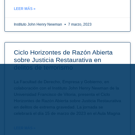
LEER MÁS »
Instituto John Henry Newman
7 marzo, 2023
Ciclo Horizontes de Razón Abierta
sobre Justicia Restaurativa en
delitos de terrorismo
La Facultad de Derecho, Empresa y Gobierno, en
colaboración con el Instituto John Henry Newman de la
Universidad Francisco de Vitoria, presenta el Ciclo
Horizontes de Razón Abierta sobre Justicia Restaurativa
en delitos de extrema gravedad. La jornada se
celebrará el día 15 de marzo de 2023 en el Aula Magna
LEER MÁS »