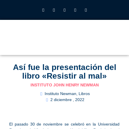
INSTITUTO JOHN HENRY NEWMAN UFV
QUIÉNES SOMOS
LO QUE HACEMOS
CALENDARIO 2026-27
ALUMNOS UFV
Así fue la presentación del
libro «Resistir al mal»
INSTITUTO JOHN HENRY NEWMAN
Instituto Newman
,
Libros
2 diciembre , 2022
El pasado 30 de noviembre se celebró en la Universidad