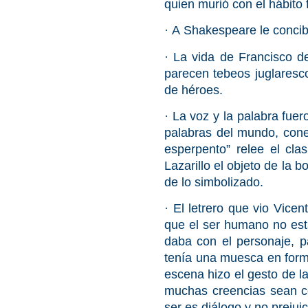
quien murió con el hábito
·
A Shakespeare
le concib
· La vida de
Francisco d
parecen tebeos juglaresco
de héroes.
· La voz y la palabra fue
palabras del mundo, cone
esperpento” relee el cla
Lazarillo el objeto de la 
de lo simbolizado.
· El letrero que vio
Vicen
que el ser humano no est
daba con el personaje, 
tenía una muesca en form
escena hizo el gesto de la
muchas creencias sean co
ser es diálogo y no prejui