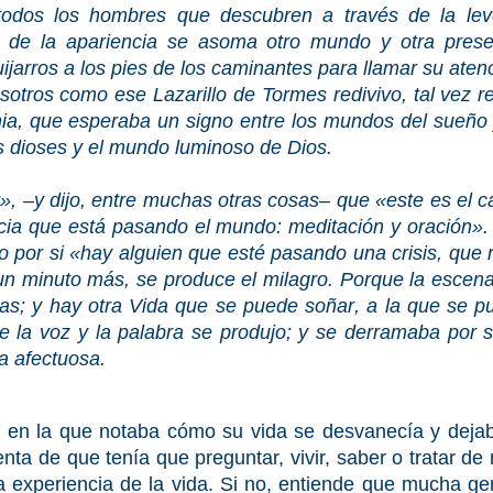
todos los hombres que descubren a través de la lev
o de la apariencia se asoma otro mundo y otra pres
ijarros a los pies de los caminantes para llamar su aten
osotros como
ese Lazarillo de Tormes redivivo, tal vez 
ia, que esperaba un signo entre los mundos del sueño 
 dioses y el mundo luminoso de Dios.
r», –y dijo, entre muchas otras cosas– que «este es el 
ncia que está pasando el mundo: meditación y oración».
 por si «
hay alguien que esté pasando una crisis, que r
 un minuto más, se produce el milagro. Porque la esce
ellas; y hay otra Vida que se puede soñar
,
a la que se p
de la voz y la palabra se produjo; y se derramaba por
 afectuosa.
al en la que notaba cómo su vida se desvanecía y dejab
nta de que tenía que preguntar, vivir, saber o tratar de 
a experiencia de la vida. Si no, entiende que mucha ge