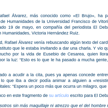
fael Álvarez, más conocido como «El Brujo», ha par
 de Humanidades de la Universidad Francisco de Vitor
ado 19 de mayo, en compañía del periodista El Deba
n Humanidades, Victoria Hernández Ruiz.
d, Rafael Álvarez venía rebuscando algún texto del ca
ituto que le estaba invitando a dar una charla. Y vio q
ucho por la vida de Eusebio de Cesarea, quien llora
or la luz: “Esto es lo que le ha pasado a mucha gente
ado a acudir a la cita, pues ya apenas concede entrevi
lo que iba a decir podía animar a alguien a «resist
 vitales: “Espera un poco más que ocurra un milagro, que
anco en este fragmento de
su artículo
escrito para El Deb
sotros sin más maquillaje ni atrezzo que el del hombre