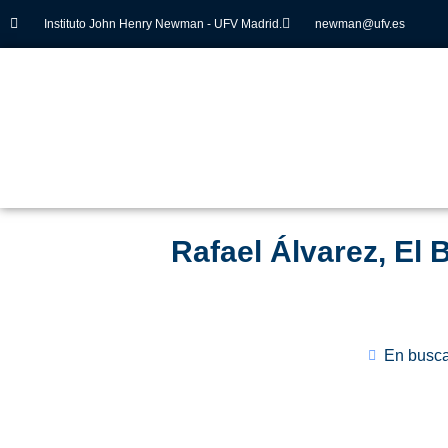
Instituto John Henry Newman - UFV Madrid.
newman@ufv.es
Rafael Álvarez, El 
En busca