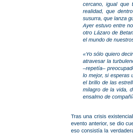
cercano, igual que 
realidad, que
dentr
susurra, que lanza gu
Ayer estuvo entre n
otro Lázaro de Betan
el mundo de nuestros
«Yo sólo quiero deci
atravesar la turbule
–repetía– preocupado
lo mejor, si esperas
el brillo de las estr
milagro de la vida, 
ensalmo de compañía
Tras una crisis existenci
evento anterior, se dio cue
eso consistía la verdader