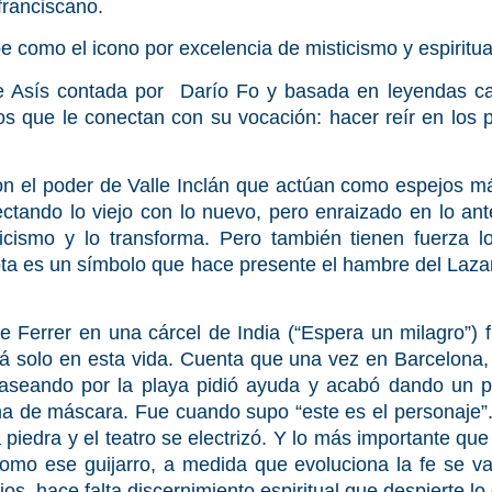
 franciscano.
e como el icono por excelencia de misticismo y espiritu
e Asís
contada por Darío Fo y basada en leyendas cam
s que le conectan con su vocación: hacer reír en los 
ron el poder de
Valle Inclán
que actúan como espejos má
ctando lo viejo con lo nuevo, pero enraizado en lo ant
sicismo y lo transforma. Pero también tienen fuerza l
bota es un símbolo que hace presente el hambre del Lazar
te Ferrer
en una cárcel de India (“Espera un milagro”) 
á solo en esta vida. Cuenta que una vez en Barcelona,
paseando por la playa pidió ayuda y acabó dando un p
a de máscara. Fue cuando supo “este es el personaje”. 
 piedra y el teatro se electrizó. Y lo más importante q
mo ese guijarro, a medida que evoluciona la fe se v
cios, hace falta discernimiento espiritual que despierte l