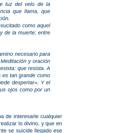
e luz del velo de la
encia que llama
, que
ción.
resucitado
como aquel
y de la muerte; entre
camino necesario para
 Meditación y oración
esista; que resista. A
na es tan grande como
uede despertar
». Y el
 sus ojos como por un
a de interesarle cualquier
realizar lo divino, y que en
nte se suicide llegado ese