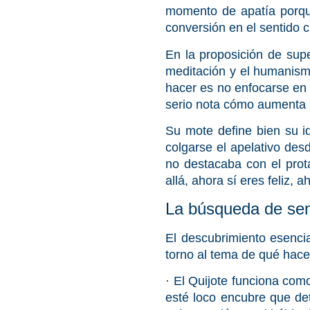
momento de apatía porque
conversión en el sentido c
En la proposición de sup
meditación y el humanismo
hacer es no enfocarse en 
serio nota cómo aumenta s
Su mote define bien su id
colgarse el apelativo des
no destacaba con el prot
allá, ahora sí eres feliz,
La búsqueda de sen
El descubrimiento esenci
torno al tema de qué hacem
·
El Quijote
funciona como 
esté loco encubre que det