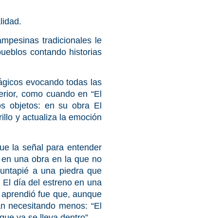
alidad.
pesinas tradicionales le
pueblos contando historias
gicos evocando todas las
erior, como cuando en “El
os objetos: en su obra El
illo y actualiza la emoción
fue la señal para entender
 en una obra en la que no
untapié a una piedra que
El día del estreno en una
ue aprendió fue que, aunque
an necesitando menos: “El
o que ya se lleva dentro”.