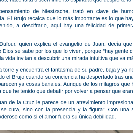
l pensamiento de Niestzsche, trató en clave de hum
cia. El Brujo recalca que lo más importante es lo que ha
ido, a descifrarlo, aquí hay una felicidad de primer
n Dufour, quien explica el evangelio de Juan, decía qu
 Dios se sabe por los que lo viven, porque “hay gente c
 vida invitan a descubrir una mirada intuitiva que va má
 torre y encuentra el fantasma de su padre, baja y ya n
ido el Brujo cuando su conciencia ha despertado tras una
le parecen ya cosas banales. Aunque de los milagros qu
a que he tenido que debatir por volver a pensar que era
an de la Cruz
le parece de un atrevimiento impresiona
 cura, sino con la presencia y la figura”. Con una sen
oderoso como si el amor fuera su única debilidad.