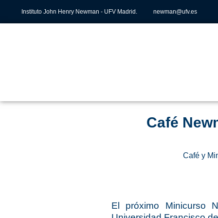
Instituto John Henry Newman - UFV Madrid.
newman@ufv.es
Café Newm
Café y M
El próximo Minicurso 
Universidad Francisco de 