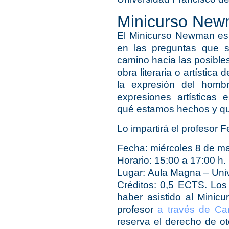
Minicurso Ne
El
Minicurso Newman
es 
en las preguntas que 
camino hacia las posible
obra literaria o artística
la expresión del hom
expresiones artística
qué estamos hechos y q
Lo impartirá el profesor
Fecha:
miércoles 8 de m
Horario:
15:00 a 17:00 h.
Lugar:
Aula Magna – Univ
Créditos
: 0,5 ECTS. Los 
haber asistido al Minic
profesor
a través de Ca
reserva el derecho de ot