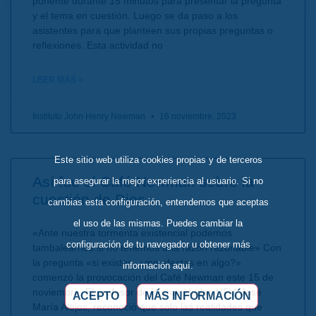
ponente durante 15 minutos para presentar la pregunta
y el tema en cuestión. Luego se da paso a los
asistentes para que planteen sus propias preguntas o
reflexiones. Esta actividad no
LEER MÁS »
Instituto John Henry Newman
16 noviembre, 2023
Este sitio web utiliza cookies propias y de terceros
Así fue el Café Newman sobre la
para asegurar la mejor experiencia al usuario. Si no
cuestión de Dios
cambias esta configuración, entendemos que aceptas
el uso de las mismas. Puedes cambiar la
«Ante nuestra tormenta existencial podemos
configuración de tu navegador u obtener más
tambalearnos si no tenemos una razón razonable» Con
la pregunta «si existes, ¿me afectas en algo?»
información aquí.
comenzó la provocación del Café Newman este 15 de
noviembre. El profesor de Humanidades UFV, José
ACEPTO
MÁS INFORMACIÓN
María Alejos, reconoció que solo las realidades que