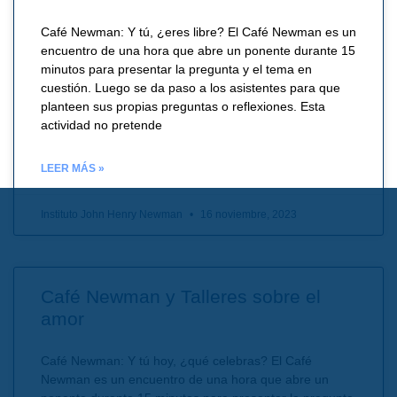
Café Newman: Y tú, ¿eres libre? El Café Newman es un
encuentro de una hora que abre un ponente durante 15
minutos para presentar la pregunta y el tema en
cuestión. Luego se da paso a los asistentes para que
planteen sus propias preguntas o reflexiones. Esta
actividad no pretende
LEER MÁS »
Instituto John Henry Newman
16 noviembre, 2023
Café Newman y Talleres sobre el
amor
Café Newman: Y tú hoy, ¿qué celebras? El Café
Newman es un encuentro de una hora que abre un