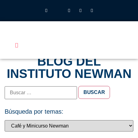
INSTITUTO JOHN HENRY NEWMAN UFV
QUIÉNES SOMOS
LO QUE HACEMOS
CALENDARIO 2026-27
ALUMNOS UFV
BLOG DEL
INSTITUTO NEWMAN
Búsqueda por temas: