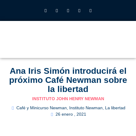
INSTITUTO JOHN HENRY NEWMAN UFV
QUIÉNES SOMOS
LO QUE HACEMOS
CALENDARIO 2026-27
ALUMNOS UFV
Ana Iris Simón introducirá el
próximo Café Newman sobre
la libertad
INSTITUTO JOHN HENRY NEWMAN
Café y Minicurso Newman
,
Instituto Newman
,
La libertad
26 enero , 2021