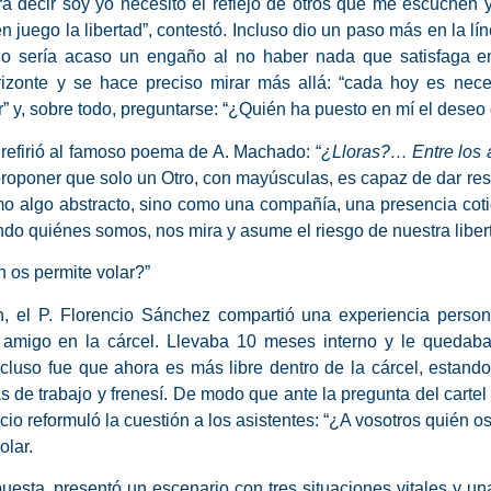
a decir soy yo necesito el reflejo de otros que me escuchen
 juego la libertad
”, contestó. Incluso dio un paso más en la 
d no sería acaso un engaño al no haber nada que satisfaga en
rizonte y se hace preciso mirar más allá: “cada hoy es nece
y, sobre todo, preguntarse: “¿Quién ha puesto en mí el deseo de
refirió al famoso poema de A. Machado: “
¿Lloras?… Entre los á
 proponer que
solo un Otro, con mayúsculas, es capaz de dar re
mo algo abstracto, sino como una compañía, una presencia coti
ndo quiénes somos, nos mira y asume el riesgo de nuestra libe
n os permite volar?”
ón, el P. Florencio Sánchez compartió una experiencia pers
 amigo en la cárcel.
Llevaba 10 meses interno y le quedab
cluso fue que ahora es más libre dentro de la cárcel, estando 
 de trabajo y frenesí. De modo que ante la pregunta del carte
cio reformuló la cuestión a los asistentes: “¿A vosotros quién os
volar.
puesta, presentó un escenario con
tres situaciones vitales
y una