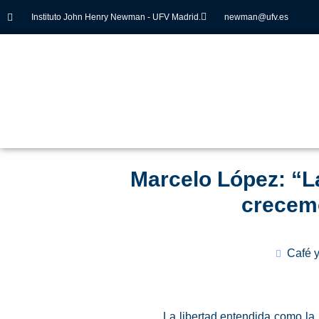
Instituto John Henry Newman - UFV Madrid.
newman@ufv.es
Marcelo López: “L
crecem
Café 
La libertad entendida como la