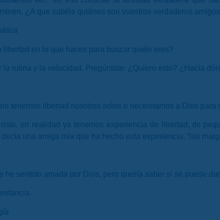
e difuminen. ¿A que sabéis quiénes son vuestros verdaderos amigo
ática
libertad en lo que haces para buscar quién eres?
r la rutina y la velocidad. Pregúntate: ¿Quiero esto? ¿Hacia d
o tenemos libertad nosotros solos o necesitamos a Dios para 
sto, en realidad ya tenemos experiencia de libertad, de peque
decía una amiga mía que ha hecho esta experiencia, “las marg
e he sentido amada por Dios, pero quería saber si se puede da
instancia.
gía