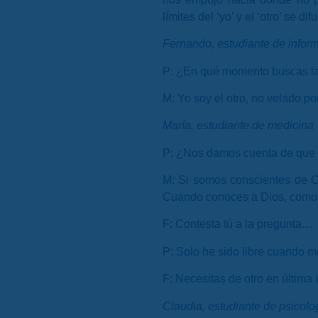
límites del ‘yo’ y el ‘otro’ s
Fernando, estudiante de inform
P:
¿En qué momento buscas la 
M:
Yo soy el otro, no velado po
María, estudiante de medicina
P:
¿Nos damos cuenta de que n
M:
Si somos conscientes de Cri
Cuando conoces a Dios, como 
F:
Contesta tú a la pregunta…
P:
Solo he sido libre cuando m
F:
Necesitas de otro en última 
Claudia, estudiante de psicolo