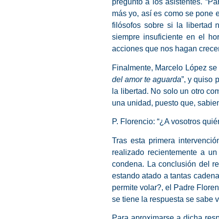
preguntó a los asistentes. “
Par
más yo, así es como se pone en
filósofos sobre si la liberta
siempre insuficiente en el ho
acciones que nos hagan crecer” 
Finalmente, Marcelo López se 
del amor te aguarda
”, y quiso
la libertad
. No solo un otro co
una unidad, puesto que, sabie
P. Florencio: “¿A vosotros quié
Tras esta primera intervenci
realizado recientemente a un
condena. La conclusión del re
estando atado a tantas cadenas
permite volar?, el Padre Floren
se tiene la respuesta se sabe 
Para aproximarse a dicha res