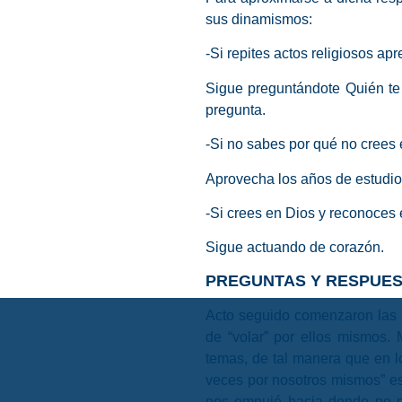
sus dinamismos:
-Si repites actos religiosos a
Sigue preguntándote Quién te 
pregunta.
-Si no sabes por qué no crees
Aprovecha los años de estudio 
-Si crees en Dios y reconoces
Sigue actuando de corazón.
PREGUNTAS Y RESPUES
Acto seguido comenzaron las i
de “volar” por ellos mismos.
temas, de tal manera que en 
veces por nosotros mismos” es
nos empujó hacia donde no po