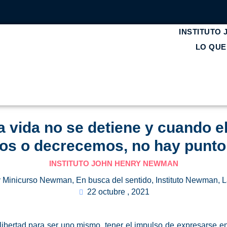
INSTITUTO
LO QU
a vida no se detiene y cuando e
os o decrecemos, no hay punto
INSTITUTO JOHN HENRY NEWMAN
y Minicurso Newman
,
En busca del sentido
,
Instituto Newman
,
L
22 octubre , 2021
libertad
para ser uno mismo, tener el impulso de expresarse en