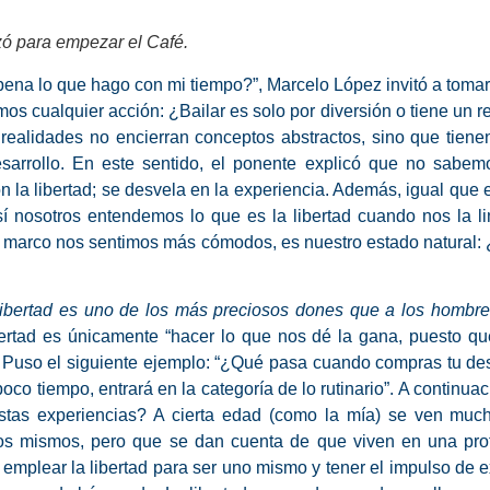
izó para empezar el Café.
pena lo que hago con mi tiempo?”
, Marcelo López invitó a tomar
 cualquier acción: ¿Bailar es solo por diversión o tiene un re
ealidades no encierran conceptos abstractos, sino que tienen
esarrollo. En este sentido, el ponente explicó que no sab
la libertad; se desvela en la experiencia. Además, igual que e
 así nosotros entendemos lo que es la libertad cuando nos la 
se marco nos sentimos más cómodos, es nuestro estado natural:
libertad es uno de los más preciosos dones que a los hombres
bertad es únicamente “hacer lo que nos dé la gana, puesto q
”. Puso el siguiente ejemplo: “¿Qué pasa cuando compras tu de
co tiempo, entrará en la categoría de lo rutinario”. A continuac
estas experiencias? A cierta edad (como la mía) se ven muc
los mismos, pero que se dan cuenta de que viven en una profu
 emplear la libertad para ser uno mismo y tener el impulso de e