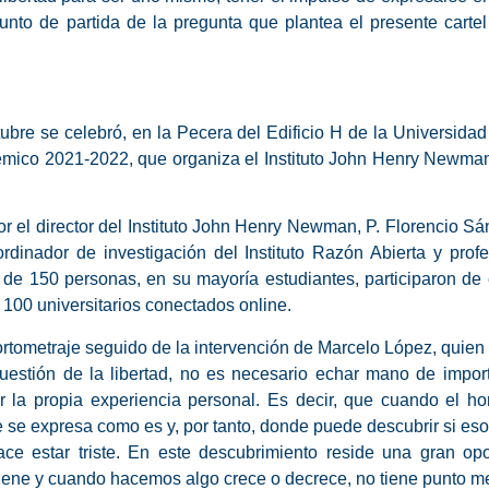
nto de partida de la pregunta que plantea el presente cartel s
bre se celebró, en la Pecera del Edificio H de la Universidad
mico 2021-2022, que organiza el Instituto John Henry Newman,
or el director del Instituto John Henry Newman,
P. Florencio Sá
ordinador de investigación del Instituto Razón Abierta y pr
 de 150 personas, en su mayoría estudiantes, participaron de 
 100 universitarios conectados online.
tometraje seguido de la intervención de Marcelo López, quien a
uestión de la libertad, no es necesario echar mano de import
r la propia experiencia personal.
Es decir, que cuando el ho
e se expresa como es y, por tanto, donde puede descubrir si es
ace estar triste. En este descubrimiento reside una gran opo
tiene y cuando hacemos algo crece o decrece, no tiene punto me