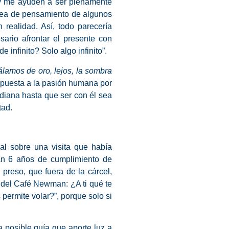
 y me ayuden a ser plenamente
línea de pensamiento de algunos
 realidad. Así, todo parecería
sario afrontar el presente con
 infinito? Solo algo infinito”.
lamos de oro, lejos, la sombra
spuesta a la pasión humana por
diana hasta que ser con él sea
rtad.
onal sobre una
visita que había
an 6 años de cumplimiento de
preso, que fuera de la cárcel,
l del Café Newman: ¿A ti qué te
 permite volar?”, porque solo si
 posible guía que aporte luz a