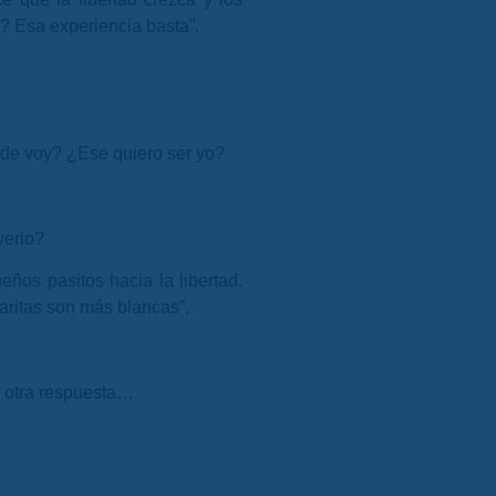
s? Esa experiencia basta”.
ónde voy? ¿Ese quiero ser yo?
verlo?
ños pasitos hacia la libertad.
aritas son más blancas”.
r otra respuesta…