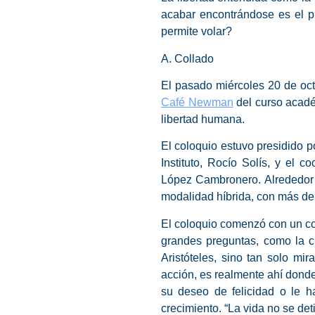
acabar encontrándose es el pu
permite volar?
A. Collado
El pasado miércoles 20 de octu
Café Newman
del curso acadé
libertad
humana.
El coloquio estuvo presidido p
Instituto, R
ocío Solís
, y el co
López Cambronero
. Alrededor
modalidad híbrida, con más de
El coloquio comenzó con un cor
grandes preguntas, como la c
Aristóteles, sino tan solo
mira
acción, es realmente ahí dond
su deseo de felicidad o le h
crecimiento. “La vida no se de