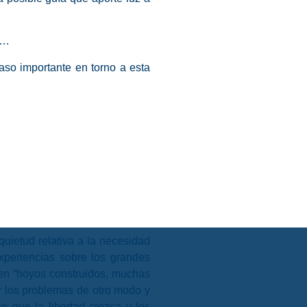
as…
aso importante en torno a esta
uietud relativa a la necesidad
xperiencias sobre los grandes
en “hoyos construidos, muchas
r los problemas de otro modo y
 que la libertad crezca y los