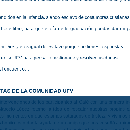
prendidos en la infancia, siendo esclavo de costumbres cristian
hace libre, para que el día de tu graduación puedas dar un p
 en Dios y eres igual de esclavo porque no tienes respuestas…
en la UFV para pensar, cuestionarte y resolver tus dudas.
 el encuentro…
TAS DE LA COMUNIDAD UFV
ntervenciones de los participantes al Café con una primera inq
 Marcelo López retomó la idea de rescatar nuestras propias e
los momentos en que estamos saturados de tristeza y vivimos 
 bonito recordar la ayuda de un amigo que nos enseñó a mira
díamos ver: “en eso consiste la amistad verdadera que hace