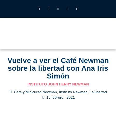
INSTITUTO JOHN HENRY NEWMAN UFV
QUIÉNES SOMOS
LO QUE HACEMOS
CALENDARIO 2026-27
ALUMNOS UFV
Vuelve a ver el Café Newman
sobre la libertad con Ana Iris
Simón
INSTITUTO JOHN HENRY NEWMAN
Café y Minicurso Newman
,
Instituto Newman
,
La libertad
18 febrero , 2021