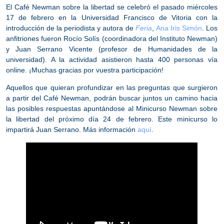
El
Café Newman sobre la libertad
se celebró el pasado miércoles
17 de febrero en la Universidad Francisco de Vitoria con la
introducción de la periodista y autora de
Feria
,
Ana Iris Simón
. Los
anfitriones fueron Rocío Solís (coordinadora del Instituto Newman)
y Juan Serrano Vicente (profesor de Humanidades de la
universidad). A la actividad asistieron hasta 400 personas vía
online. ¡Muchas gracias por vuestra participación!
Aquellos que quieran profundizar en las preguntas que surgieron
a partir del Café Newman, podrán buscar juntos un camino hacia
las posibles respuestas apuntándose al
Minicurso Newman
sobre
la libertad del próximo día 24 de febrero. Este minicurso lo
impartirá Juan Serrano. Más información
aquí
.