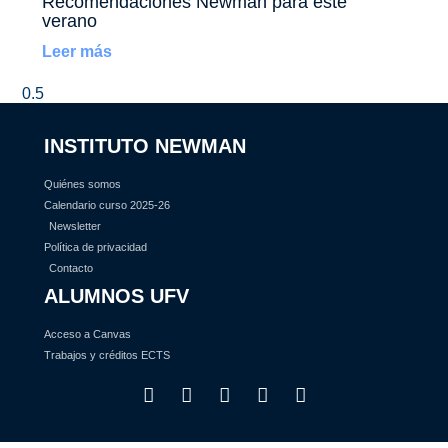
Recomendaciones Newman para este
verano
Leer más
INSTITUTO NEWMAN
Quiénes somos
Calendario curso 2025-26
Newsletter
Política de privacidad
Contacto
ALUMNOS UFV
Acceso a Canvas
Trabajos y créditos ECTS