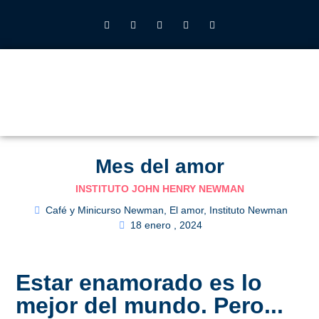
INSTITUTO JOHN HENRY NEWMAN UFV
QUIÉNES SOMOS
LO QUE HACEMOS
CALENDARIO 2026-27
ALUMNOS UFV
Mes del amor
INSTITUTO JOHN HENRY NEWMAN
Café y Minicurso Newman
,
El amor
,
Instituto Newman
18 enero , 2024
Estar enamorado es lo
mejor del mundo. Pero...