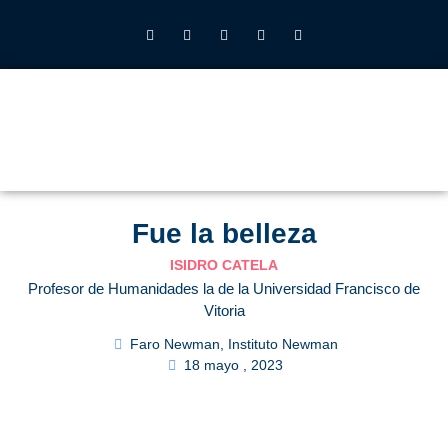
INSTITUTO JOHN HENRY NEWMAN UFV
QUIÉNES SOMOS
LO QUE HACEMOS
CALENDARIO 2026-27
ALUMNOS UFV
Fue la belleza
ISIDRO CATELA
Profesor de Humanidades la de la Universidad Francisco de
Vitoria
Faro Newman
,
Instituto Newman
18 mayo , 2023