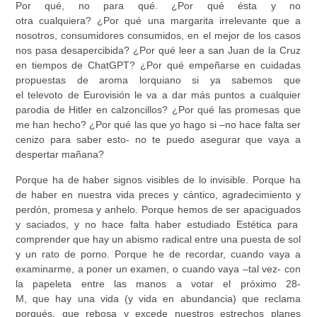
Por qué, no para qué. ¿Por qué ésta y no
otra cualquiera? ¿Por qué una margarita irrelevante que a
nosotros, consumidores consumidos, en el mejor de los casos
nos pasa desapercibida? ¿Por qué leer a san Juan de la Cruz
en tiempos de ChatGPT? ¿Por qué empeñarse en cuidadas
propuestas de aroma lorquiano si ya sabemos que
el televoto de Eurovisión le va a dar más puntos a cualquier
parodia de Hitler en calzoncillos? ¿Por qué las promesas que
me han hecho? ¿Por qué las que yo hago si –no hace falta ser
cenizo para saber esto- no te puedo asegurar que vaya a
despertar mañana?
Porque ha de haber signos visibles de lo invisible. Porque ha
de haber en nuestra vida preces y cántico, agradecimiento y
perdón, promesa y anhelo. Porque hemos de ser apaciguados
y saciados, y no hace falta haber estudiado Estética para
comprender que hay un abismo radical entre una puesta de sol
y un rato de porno. Porque he de recordar, cuando vaya a
examinarme, a poner un examen, o cuando vaya –tal vez- con
la papeleta entre las manos a votar el próximo 28-
M, que hay una vida (y vida en abundancia) que reclama
porqués, que rebosa y excede nuestros estrechos planes