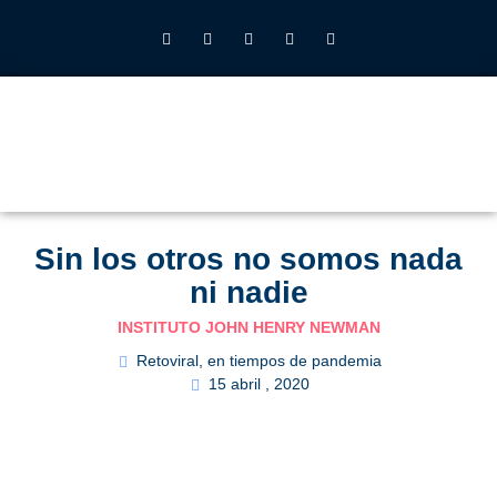
INSTITUTO JOHN HENRY NEWMAN UFV
QUIÉNES SOMOS
LO QUE HACEMOS
CALENDARIO 2026-27
ALUMNOS UFV
Sin los otros no somos nada
ni nadie
INSTITUTO JOHN HENRY NEWMAN
Retoviral, en tiempos de pandemia
15 abril , 2020