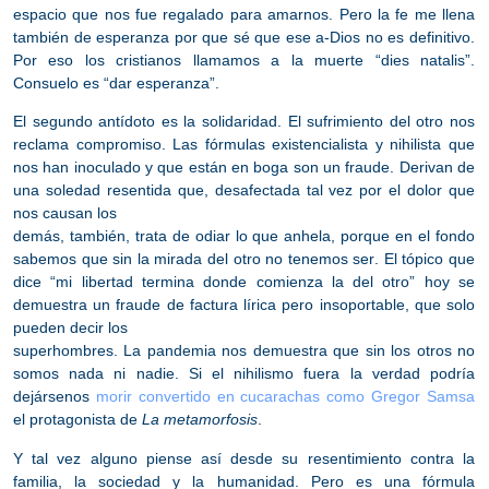
espacio que nos fue regalado para amarnos
. Pero la fe me llena
también de esperanza por que sé que ese a-Dios no es definitivo.
Por eso los cristianos llamamos a la muerte “dies natalis”.
Consuelo es “dar esperanza”.
El segundo antídoto es la
solidaridad
. El sufrimiento del otro nos
reclama compromiso. Las fórmulas existencialista y nihilista que
nos han inoculado y que están en boga son un fraude. Derivan de
una soledad resentida que, desafectada tal vez por el dolor que
nos causan los
demás, también, trata de odiar lo que anhela, porque en el fondo
sabemos que
sin la mirada del otro no tenemos ser
. El tópico que
dice “mi libertad termina donde comienza la del otro” hoy se
demuestra un fraude de factura lírica pero insoportable, que solo
pueden decir los
superhombres. La pandemia nos demuestra que sin los otros no
somos nada ni nadie. Si el nihilismo fuera la verdad podría
dejársenos
morir convertido en cucarachas como Gregor Samsa
el protagonista de
La metamorfosis
.
Y tal vez alguno piense así desde su resentimiento contra la
familia, la sociedad y la humanidad. Pero es una fórmula