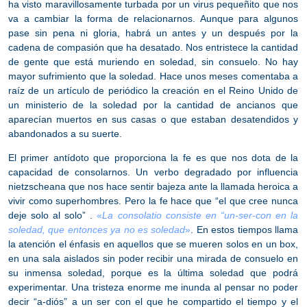
ha visto maravillosamente turbada por un virus pequeñito que nos
va a cambiar la forma de relacionarnos. Aunque para algunos
pase sin pena ni gloria, habrá un antes y un después por la
cadena de compasión que ha desatado. Nos entristece la cantidad
de gente que está muriendo en soledad, sin consuelo.
No hay
mayor sufrimiento que la soledad.
Hace unos meses comentaba a
raíz de un artículo de periódico la creación en el Reino Unido de
un ministerio de la soledad por la cantidad de ancianos que
aparecían muertos en sus casas o que estaban desatendidos y
abandonados a su suerte.
El primer antídoto que proporciona la fe es que nos dota de
la
capacidad de consolarnos
. Un verbo degradado por influencia
nietzscheana que nos hace sentir bajeza ante la llamada heroica a
vivir como superhombres. Pero la fe hace que “el que cree nunca
deje solo al solo” .
«
La consolatio consiste en “un-ser-con en la
soledad, que entonces ya no es soledad
»
. En estos tiempos llama
la atención el énfasis en aquellos que se mueren solos en un box,
en una sala aislados sin poder recibir una mirada de consuelo en
su inmensa soledad, porque es la última soledad que podrá
experimentar.
Una tristeza enorme me inunda al pensar no poder
decir “a-diós” a un ser con el que he compartido el tiempo y el