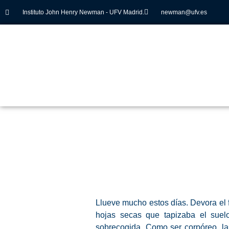
Instituto John Henry Newman - UFV Madrid.
newman@ufv.es
Llueve mucho estos días. Devora el 
hojas secas que tapizaba el suel
sobrecogida. Como ser corpóreo, la