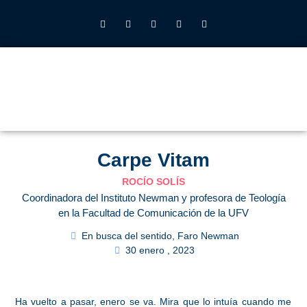
INSTITUTO JOHN HENRY NEWMAN UFV
QUIÉNES SOMOS
LO QUE HACEMOS
CALENDARIO 2026-27
ALUMNOS UFV
Carpe Vitam
ROCÍO SOLÍS
Coordinadora del Instituto Newman y profesora de Teología
en la Facultad de Comunicación de la UFV
En busca del sentido
,
Faro Newman
30 enero , 2023
Ha vuelto a pasar, enero se va. Mira que lo intuía cuando me