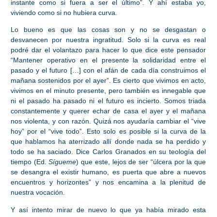
instante como si fuera a ser el último”. Y ahí estaba yo,
viviendo como si no hubiera curva.
Lo bueno es que las cosas son y no se desgastan o
desvanecen por nuestra ingratitud. Solo si la curva es real
podré dar el volantazo para hacer lo que dice este pensador
“Mantener operativo en el presente la solidaridad entre el
pasado y el futuro […] con el afán de cada día construimos el
mañana sostenidos por el ayer”. Es cierto que vivimos en acto,
vivimos en el minuto presente, pero también es innegable que
ni el pasado ha pasado ni el futuro es incierto. Somos triada
constantemente y querer echar de casa el ayer y el mañana
nos violenta, y con razón. Quizá nos ayudaría cambiar el “vive
hoy” por el “vive todo”. Esto solo es posible si la curva de la
que hablamos ha aterrizado allí donde nada se ha perdido y
todo se ha saciado. Dice Carlos Granados en su teología del
tiempo (Ed.
Sígueme
) que este, lejos de ser “úlcera por la que
se desangra el existir humano, es puerta que abre a nuevos
encuentros y horizontes” y nos encamina a la plenitud de
nuestra vocación.
Y así intento mirar de nuevo lo que ya había mirado esta