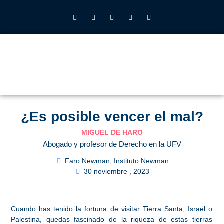
INSTITUTO JOHN HENRY NEWMAN UFV
QUIÉNES SOMOS
LO QUE HACEMOS
CALENDARIO 2026-27
ALUMNOS UFV
¿Es posible vencer el mal?
MIGUEL DE HARO
Abogado y profesor de Derecho en la UFV
Faro Newman
,
Instituto Newman
30 noviembre , 2023
Cuando has tenido la fortuna de visitar Tierra Santa, Israel o
Palestina, quedas fascinado de la riqueza de estas tierras