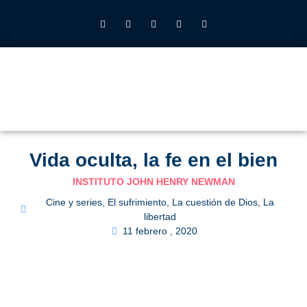
INSTITUTO JOHN HENRY NEWMAN UFV
QUIÉNES SOMOS
LO QUE HACEMOS
CALENDARIO 2026-27
ALUMNOS UFV
Vida oculta, la fe en el bien
INSTITUTO JOHN HENRY NEWMAN
Cine y series
,
El sufrimiento
,
La cuestión de Dios
,
La
libertad
11 febrero , 2020