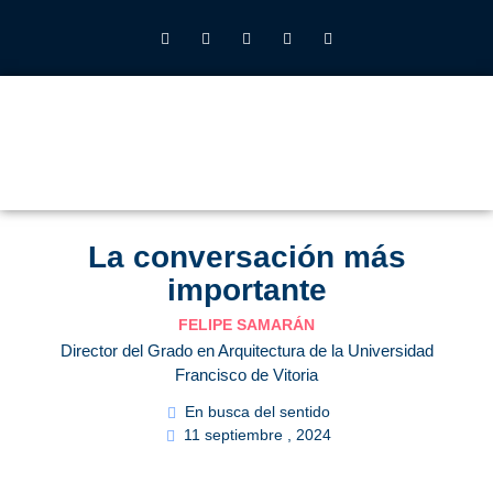
INSTITUTO JOHN HENRY NEWMAN UFV
QUIÉNES SOMOS
LO QUE HACEMOS
CALENDARIO 2026-27
ALUMNOS UFV
La conversación más
importante
FELIPE SAMARÁN
Director del Grado en Arquitectura de la Universidad
Francisco de Vitoria
En busca del sentido
11 septiembre , 2024