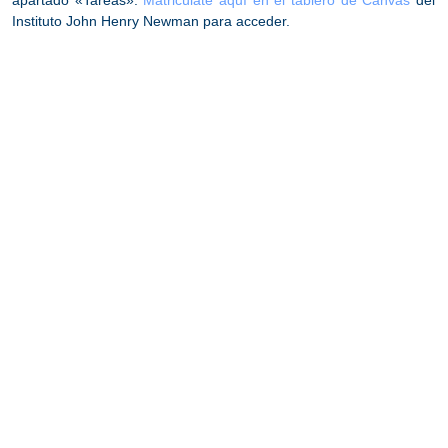
apartado «Tareas».
Matricúlate aquí en el tablero de Canvas
del
Instituto John Henry Newman para acceder.