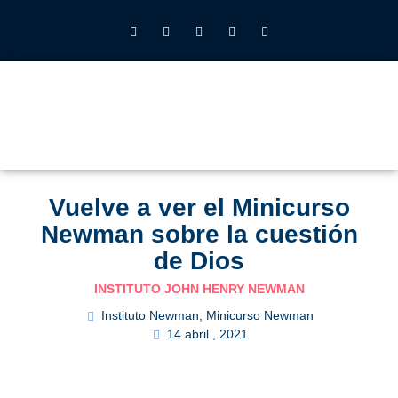
INSTITUTO JOHN HENRY NEWMAN UFV
QUIÉNES SOMOS
LO QUE HACEMOS
CALENDARIO 2026-27
ALUMNOS UFV
Vuelve a ver el Minicurso
Newman sobre la cuestión
de Dios
INSTITUTO JOHN HENRY NEWMAN
Instituto Newman
,
Minicurso Newman
14 abril , 2021