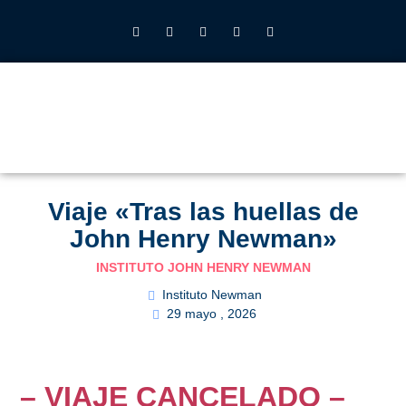
INSTITUTO JOHN HENRY NEWMAN UFV
QUIÉNES SOMOS
LO QUE HACEMOS
CALENDARIO 2026-27
ALUMNOS UFV
Viaje «Tras las huellas de
John Henry Newman»
INSTITUTO JOHN HENRY NEWMAN
Instituto Newman
29 mayo , 2026
– VIAJE CANCELADO –