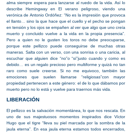
alma siempre espera para lanzarse al ruedo de la vida. Así lo
describe Hemingway en El verano peligroso, viendo una
verónica de Antonio Ordóñez: “No es la impresión que provoca
el llanto… sino la que hace que el cuello y el pecho se pongan
en tensión y los ojos se empañen al ver que algo que uno creía
muerto y concluido vuelve a la vida en la propia presencia”.
Pero a quien no le gusten los toros no debe preocuparse,
porque este pellizco puede conseguirse de muchas otras
maneras. Salta con un verso, con una sonrisa o una caricia, al
escuchar que alguien dice “no”o “sí”justo cuando y como es
debido… es un regalo precioso pero multiforme y quizá no tan
raro como suele creerse. Si no me equivoco, también las
emociones que suelen llamarse “religiosas”con mayor
propiedad pertenecen a este género: el de lo que dábamos por
muerto pero no lo está y vuelve para traernos más vida.
LIBERACIÓN
El pellizco es la salvación momentánea, lo que nos rescata. En
uno de sus majestuosos momentos inspirados dice Víctor
Hugo que el tigre “lleva su piel marcada por la sombra de la
jaula eterna”. En esa jaula eterna estamos todos encerrados,