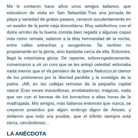
Me lo contaron hace años unos amigos italianos, que
estuvieron de visita en San Sebastián.Tras una jornada de
playa y variedad de gratos paseos, cenaron suculentamente en
un asador de la parte vieja donostiarra. Muy satisfechos, con el
dulce arrobo de la buena comida bien regada y algunas copas
más como remate, salieron a la tibia hermandad de la noche,
entre calles estrechas y acogedoras. Se sentían no
propiamente en la gloria, sino bastante cerca de ella. Entonces,
llegó la mismísima gloria. De repente, sobrecogedoramente,
comenzaron a oír un coro que se les antojó celestial: entonaba
nada menos que el Va pensiero de la ópera Nabucco,el clamor
de los prisioneros por la libertad perdida y la nostalgia de la
patria. ¡Allí, en las callejas remotas de la pequeña capital
vasca! Eran voces maravillosas, arrebatadoras, mágicas, nada
que ver con el berrear de los borrachos a altas horas de la
madrugada. Mis amigos, más italianos entonces que nunca, se
creyeron poseídos por algún embrujo digno de Ariosto, y
sintieron que todo era posible, que el infinito siempre está
cerca, cercándonos…
LA ANÉCDOTA