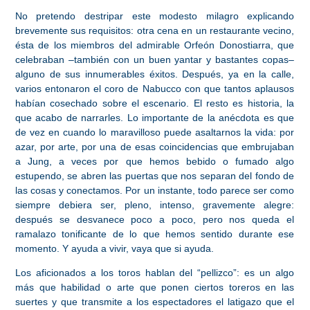
No pretendo destripar este modesto milagro explicando
brevemente sus requisitos: otra cena en un restaurante vecino,
ésta de los miembros del admirable Orfeón Donostiarra, que
celebraban –también con un buen yantar y bastantes copas–
alguno de sus innumerables éxitos. Después, ya en la calle,
varios entonaron el coro de Nabucco con que tantos aplausos
habían cosechado sobre el escenario. El resto es historia, la
que acabo de narrarles. Lo importante de la anécdota es que
de vez en cuando lo maravilloso puede asaltarnos la vida: por
azar, por arte, por una de esas coincidencias que embrujaban
a Jung, a veces por que hemos bebido o fumado algo
estupendo, se abren las puertas que nos separan del fondo de
las cosas y conectamos. Por un instante, todo parece ser como
siempre debiera ser, pleno, intenso, gravemente alegre:
después se desvanece poco a poco, pero nos queda el
ramalazo tonificante de lo que hemos sentido durante ese
momento. Y ayuda a vivir, vaya que si ayuda.
Los aficionados a los toros hablan del “pellizco”: es un algo
más que habilidad o arte que ponen ciertos toreros en las
suertes y que transmite a los espectadores el latigazo que el