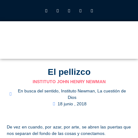
INSTITUTO JOHN HENRY NEWMAN UFV
QUIÉNES SOMOS
LO QUE HACEMOS
CALENDARIO 2026-27
ALUMNOS UFV
El pellizco
INSTITUTO JOHN HENRY NEWMAN
En busca del sentido
,
Instituto Newman
,
La cuestión de
Dios
18 junio , 2018
De vez en cuando, por azar, por arte, se abren las puertas que
nos separan del fondo de las cosas y conectamos.