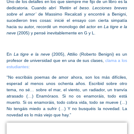
Uno de los detalles en los que siempre me fijo de un libro es la
dedicatoria. Cuando abrí
‘Retén el beso. Lecciones breves
sobre el amor’
de Massimo Recalcati y encontré a Benigni,
sucedieron tres cosas: inicié el ensayo con cierta simpatía
hacia su autor, recordé un monologo del actor en
La tigre e la
neve
(2005) y pensé inevitablemente en G y L.
En
La tigre e la neve
(2005), Attilio (Roberto Benigni) es un
profesor de universidad que en una de sus clases,
clama a los
estudiantes
:
“No escribáis poemas de amor ahora, son los más difíciles,
esperad al menos unos ochenta años. Escribid sobre otro
tema, no sé… sobre el mar, el viento, un radiador, un tranvía
atrasado (…) Enamóraos. Si no os enamoráis, todo está
muerto. Si os enamoráis, todo cobra vida, todo se mueve (…)
No tengáis miedo a sufrir (…) Y no busquéis la novedad. La
novedad es lo más viejo que hay.”