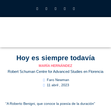
INSTITUTO JOHN HENRY NEWMAN UFV
QUIÉNES SOMOS
LO QUE HACEMOS
CALENDARIO 2026-27
ALUMNOS UFV
Hoy es siempre todavía
MARÍA HERNÁNDEZ
Robert Schuman Centre for Advanced Studies en Florencia
Faro Newman
11 abril , 2023
“A Roberto Benigni, que conoce la poesía de la duración”