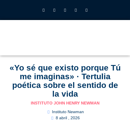
INSTITUTO JOHN HENRY NEWMAN UFV
QUIÉNES SOMOS
LO QUE HACEMOS
CALENDARIO 2026-27
ALUMNOS UFV
«Yo sé que existo porque Tú
me imaginas» · Tertulia
poética sobre el sentido de
la vida
INSTITUTO JOHN HENRY NEWMAN
Instituto Newman
8 abril , 2026