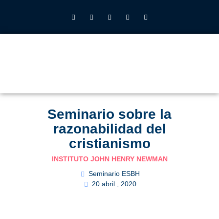
INSTITUTO JOHN HENRY NEWMAN UFV
QUIÉNES SOMOS
LO QUE HACEMOS
CALENDARIO 2026-27
ALUMNOS UFV
Seminario sobre la
razonabilidad del
cristianismo
INSTITUTO JOHN HENRY NEWMAN
Seminario ESBH
20 abril , 2020