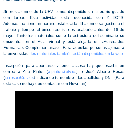
Si eres alumno de la UFV, tienes disponible un itinerario guiado
con tareas. Esta actividad está reconocida con
2 ECTS
.
Además,
no tiene un horario establecido
. El alumno se gestiona el
trabajo y tiempo, el único requisito es acabarlo antes del 16 de
mayo. Tanto los materiales como la estructura del seminario se
encuentra en el
Aula Virtual
y está alojado en «Actividades
Formativas Complementarias» Para aquellas personas ajenas a
la universidad,
los materiales también están disponibles en la web.
Inscripción:
para apuntarse y tener acceso hay que escribir un
correo a Ana Pintor (
a.pintor@ufv.es
) o José Alberto Rosas
(
ja.rosas@ufv.es
) indicando tu nombre, dos apellidos y DNI. (
Para
este caso no hay que contactar con Newman
)