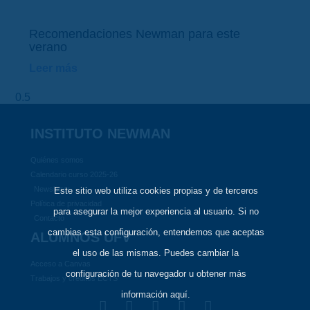
Recomendaciones Newman para este
verano
Leer más
INSTITUTO NEWMAN
Quiénes somos
Calendario curso 2025-26
Newsletter
Este sitio web utiliza cookies propias y de terceros
Política de privacidad
para asegurar la mejor experiencia al usuario. Si no
Contacto
cambias esta configuración, entendemos que aceptas
ALUMNOS UFV
el uso de las mismas. Puedes cambiar la
Acceso a Canvas
configuración de tu navegador u obtener más
Trabajos y créditos ECTS
información aquí.