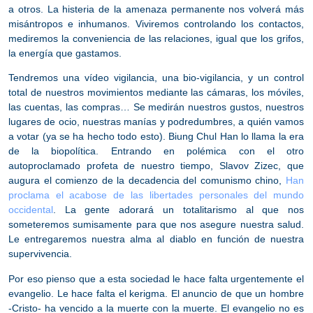
a otros.
La histeria de la amenaza permanente nos volverá más
misántropos e inhumanos.
Viviremos controlando los contactos,
mediremos la conveniencia de las relaciones, igual que los grifos,
la energía que gastamos.
Tendremos una vídeo vigilancia, una bio-vigilancia, y un control
total de nuestros movimientos mediante las cámaras, los móviles,
las cuentas, las compras… Se medirán nuestros gustos, nuestros
lugares de ocio, nuestras manías y podredumbres, a quién vamos
a votar (ya se ha hecho todo esto).
Biung Chul Han
lo llama la era
de la biopolítica. Entrando en polémica con el otro
autoproclamado profeta de nuestro tiempo, Slavov Zizec, que
augura el comienzo de la decadencia del comunismo chino,
Han
proclama el acabose de las libertades personales del mundo
occidental
.
La gente adorará un totalitarismo al que nos
someteremos sumisamente para que nos asegure nuestra salud.
Le entregaremos nuestra alma al diablo en función de nuestra
supervivencia.
Por eso
pienso que a esta sociedad le hace falta urgentemente el
evangelio
. Le hace falta el kerigma. El anuncio de que un hombre
-Cristo- ha vencido a la muerte con la muerte.
El evangelio no es