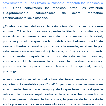
severamente: si unos llevan la máscara, respetan las medidas o
no…
Unos banalizarán las medidas, otros, las exhibirán
exageradamente, cambiándose de acera, marcando
ostensivamente las distancias…
¿Cuáles son los síntomas de esta situación que se nos viene
encima…?
Los hombres van a perder la libertad, la confianza, la
sociabilidad, el bienestar en favor de una obsesión por la salud,
por la seguridad.
Lo que dice la Epístola a los Hebreos, que Cristo
vino a: «libertar a cuantos, por temor a la muerte, estaban de por
vida sometidos a esclavitud.» (Hebreos, 2, 15), se va a convertir
en una verdad inapelable: un modo de vida esclavo, sumiso,
aborregado. El darwinismo hará presa de nuestras relaciones:
primaremos la supuesta salud física a la espiritual, social,
psicológica.
A esto contribuye el actual clima de terror sembrado en los
espíritus más endebles por
Covid19
, pero es lo que se masca en
el ambiente desde hace tiempo y de lo que tenemos test que lo
ratifican: la presión legal contra el tabaco nos ha convertido a
todos en perseguidores de fumadores, la presión de la catástrofe
ecológica en ciernes se volverá obsesiva… Nos vigilaremos unos