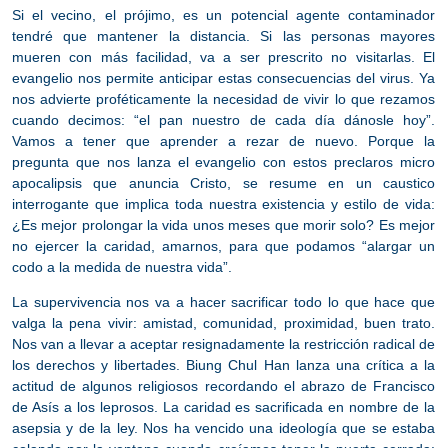
Si el vecino, el prójimo, es un potencial agente contaminador
tendré que mantener la distancia. Si las personas mayores
mueren con más facilidad, va a ser prescrito no visitarlas. El
evangelio nos permite anticipar estas consecuencias del virus. Ya
nos advierte proféticamente la necesidad de vivir lo que rezamos
cuando decimos: “el pan nuestro de cada día dánosle hoy”.
Vamos a tener que aprender a rezar de nuevo. Porque la
pregunta que nos lanza el evangelio con estos preclaros micro
apocalipsis que anuncia Cristo, se resume en un caustico
interrogante que implica toda nuestra existencia y estilo de vida:
¿Es mejor prolongar la vida unos meses que morir solo? Es mejor
no ejercer la caridad, amarnos, para que podamos “alargar un
codo a la medida de nuestra vida”.
La supervivencia nos va a hacer sacrificar todo lo que hace que
valga la pena vivir: amistad, comunidad, proximidad, buen trato
.
Nos van a llevar a aceptar resignadamente la restricción radical de
los derechos y libertades. Biung Chul Han lanza una crítica a la
actitud de algunos religiosos recordando el abrazo de Francisco
de Asís a los leprosos. La caridad es sacrificada en nombre de la
asepsia y de la ley. Nos ha vencido una ideología que se estaba