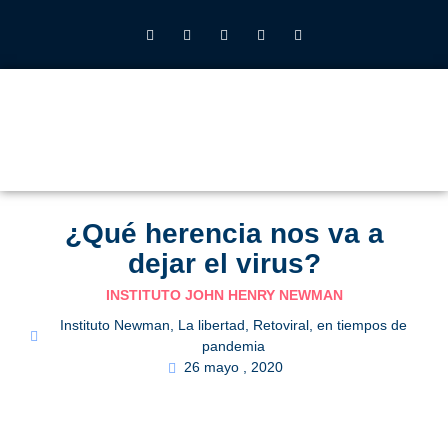
INSTITUTO JOHN HENRY NEWMAN UFV
QUIÉNES SOMOS
LO QUE HACEMOS
CALENDARIO 2026-27
ALUMNOS UFV
¿Qué herencia nos va a
dejar el virus?
INSTITUTO JOHN HENRY NEWMAN
Instituto Newman
,
La libertad
,
Retoviral, en tiempos de
pandemia
26 mayo , 2020