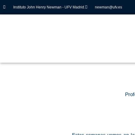
Instituto John Henry Newman - UFV Madrid.
newman@ufv.es
Prof