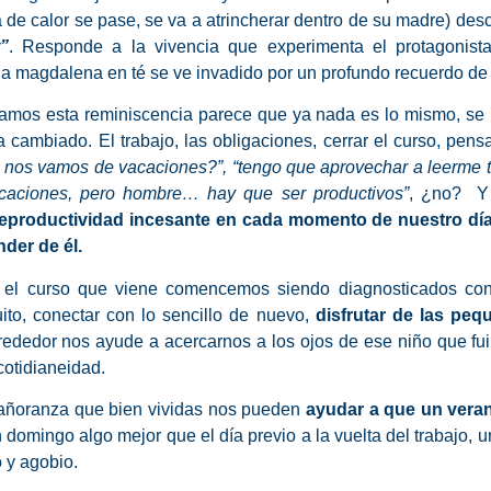
a de calor se pase, se va a atrincherar dentro de su madre) des
”
. Responde a la vivencia que experimenta el protagonis
na magdalena en té se ve invadido por un profundo recuerdo de 
mos esta reminiscencia parece que ya nada es lo mismo, se 
a cambiado. El trabajo, las obligaciones, cerrar el curso, pen
nos vamos de vacaciones?”, “tengo que aprovechar a leerme to
caciones, pero hombre… hay que ser productivos”
, ¿no? Y
productividad incesante en cada momento de nuestro día
nder de él.
 el curso que viene comencemos siendo diagnosticados con
ito, conectar con lo sencillo de nuevo,
disfrutar de las pe
rededor nos ayude a acercarnos a los ojos de ese niño que fu
cotidianeidad.
 añoranza que bien vividas nos pueden
ayudar a que un veran
n domingo algo mejor que el día previo a la vuelta del trabajo, 
 y agobio.