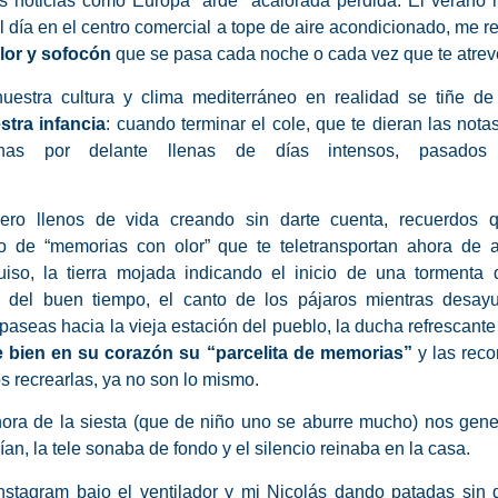
 noticias como Europa “arde” acalorada perdida. El verano 
día en el centro comercial a tope de aire acondicionado, me 
alor y sofocón
que se pasa cada noche o cada vez que te atreves
uestra cultura y clima mediterráneo en realidad se tiñe d
tra infancia
: cuando terminar el cole, que te dieran las not
s por delante llenas de días intensos, pasados 
ero llenos de vida creando sin darte cuenta, recuerdos 
mo de “memorias con olor” que te teletransportan ahora de 
o, la tierra mojada indicando el inicio de una tormenta 
a del buen tiempo, el canto de los pájaros mientras desayu
s paseas hacia la vieja estación del pueblo, la ducha refrescante
 bien en su corazón su “parcelita de memorias”
y las rec
s recrearlas, ya no son lo mismo.
 hora de la siesta (que de niño uno se aburre mucho) nos gen
n, la tele sonaba de fondo y el silencio reinaba en la casa.
 Instagram bajo el ventilador y mi Nicolás dando patadas sin 