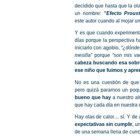
decidido que hasta que la ol
un nombre:
“Efecto Proust
este autor cuando al mojar u
Y es que cuando experimenta
días porque la perspectiva h
iniciarlo con agobio,
“¿dónde 
mesilla”
porque
“son mis va
cabeza buscando esa sobre
ese niño que fuimos y apre
No es una cuestión de que
pero quizá pararnos un poqu
bueno que hay
a nuestro al
que hay cada día en nuestra 
Hay olas de calor… sí. Y de
expectativas sin cumplir
, u
de una semana llena de curro