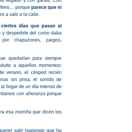
ha llegado y con ganas. Con
refiero… porque
parece que ni
 a salir a la calle.
e
ciertos días que pasan al
as y despedirte del curso daba
por chapuzones, juegos,
que quedarían para siempre
adulto a aquellos momentos:
de verano, el césped recién
nas sin prisa, el sonido de
 al llegar de un día intenso de
ordamos con añoranza porque
era esa
morriña
que dicen los
querer salir (supongo que ha