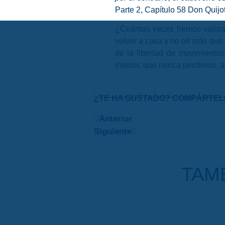
Parte 2, Capítulo 58 Don Quijo
¿Cuántas veces hemos valor
volver a casa y no oír más qu
de la libertad de movimiento
interior, que nunca perdimos,
¿TE HA GUSTADO? COMPÁRTEL
Anterior
Siguiente
TAMB