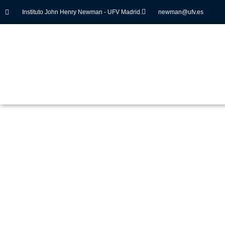
Instituto John Henry Newman - UFV Madrid.
newman@ufv.es