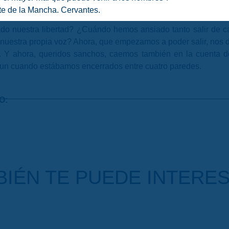
te de la Mancha. Cervantes.
ado nuestra
libertad
? ¿Cuándo hemos ansiado tanto salir de
e nuestra propia voz? Ahora, que empezamos a poder salir, nos 
s. Y ahora, queridos sanchos, caemos también en la cuenta de
 aun cuando estábamos encerrados entre cuatro paredes.
O:
IÉN TE PUEDE INTERES