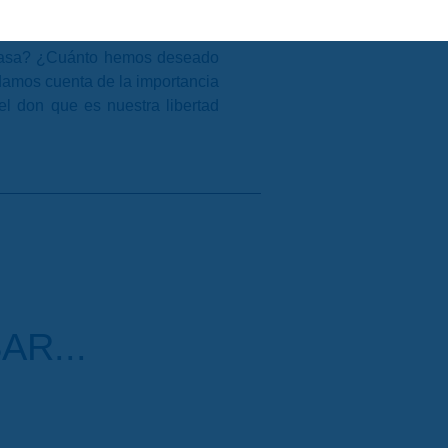
 casa? ¿Cuánto hemos deseado
damos cuenta de la importancia
l don que es nuestra libertad
AR...