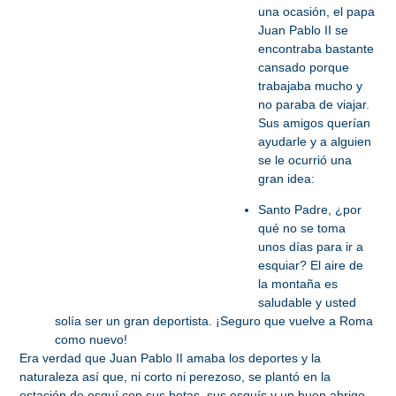
una ocasión, el papa
Juan Pablo II se
encontraba bastante
cansado porque
trabajaba mucho y
no paraba de viajar.
Sus amigos querían
ayudarle y a alguien
se le ocurrió una
gran idea:
Santo Padre, ¿por
qué no se toma
unos días para ir a
esquiar? El aire de
la montaña es
saludable y usted
solía ser un gran deportista. ¡Seguro que vuelve a Roma
como nuevo!
Era verdad que Juan Pablo II amaba los deportes y la
naturaleza así que, ni corto ni perezoso, se plantó en la
estación de esquí con sus botas, sus esquís y un buen abrigo.