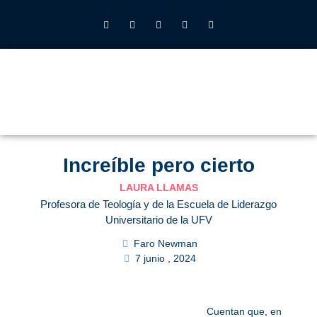
INSTITUTO JOHN HENRY NEWMAN UFV
QUIÉNES SOMOS
LO QUE HACEMOS
CALENDARIO 2026-27
ALUMNOS UFV
Increíble pero cierto
LAURA LLAMAS
Profesora de Teología y de la Escuela de Liderazgo
Universitario de la UFV
Faro Newman
7 junio , 2024
Cuentan que, en