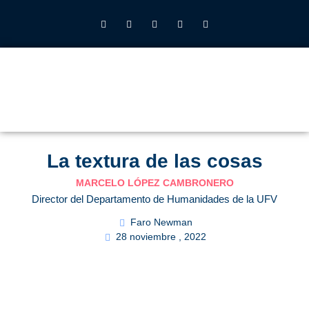
INSTITUTO JOHN HENRY NEWMAN UFV
QUIÉNES SOMOS
LO QUE HACEMOS
CALENDARIO 2026-27
ALUMNOS UFV
La textura de las cosas
MARCELO LÓPEZ CAMBRONERO
Director del Departamento de Humanidades de la UFV
Faro Newman
28 noviembre , 2022