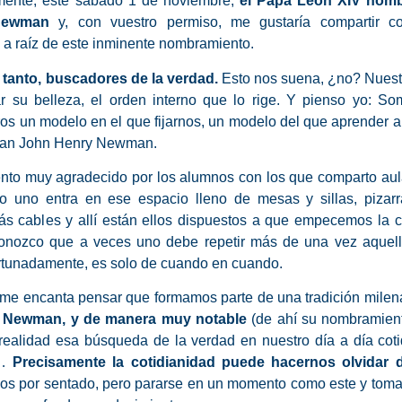
ente, este sábado 1 de noviembre,
el Papa León XIV nombra
Newman
y, con vuestro permiso, me gustaría compartir c
a raíz de este inminente nombramiento.
 tanto, buscadores de la verdad.
Esto nos suena, ¿no? Nuest
r su belleza, el orden interno que lo rige. Y pienso yo: S
s un modelo en el que fijarnos, un modelo del que aprender a 
o San John Henry Newman.
ento muy
agradecido
por los alumnos con los que comparto aul
do uno entra en ese espacio lleno de mesas y sillas, pizarr
s cables y allí están ellos dispuestos a que empecemos la c
onozco que a veces uno debe repetir más de una vez aquell
rtunadamente, es solo de cuando en cuando.
me encanta pensar que formamos parte de una tradición milen
y Newman, y de manera muy notable
(de ahí su nombramiento
ealidad esa búsqueda de la verdad en nuestro día a día cotid
s…
Precisamente la cotidianidad puede hacernos olvidar d
mos por sentado, pero pararse en un momento como este y tomar