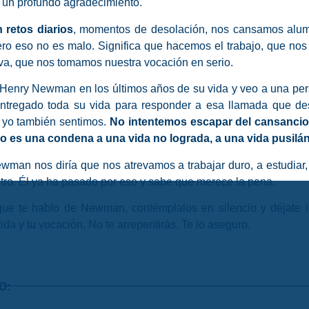
a un profundo agradecimiento.
 retos diarios
, momentos de desolación, nos cansamos alumn
pero eso no es malo. Significa que hacemos el trabajo, que no
iva, que nos tomamos nuestra vocación en serio.
n Henry Newman en los últimos años de su vida y veo a una p
ntregado toda su vida para responder a esa llamada que des
 y yo también sentimos.
No intentemos escapar del cansanci
eso es una condena a una vida no lograda, a una vida pusilá
man nos diría que nos atrevamos a trabajar duro, a estudiar, 
l otro. Él ya ha pasado por eso y sabe que merece la pena.
que te hablo de Newman, contémplalos en silencio y déjate in
ida y tu vocación. No te arrepentirás. Te lo aseguro.
O: