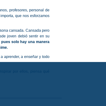
os, profesores, personal de
s importa, que nos esforzamos
ersona cansada. Cansada pero
de joven debió sentir en su
o pues solo hay una manera
nime.
a aprender, a enseñar y todo
spirar por ellos, piensa qué