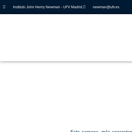
Instituto John Henry Newman - UFV Madrid.
newman@ufv.es