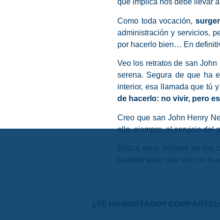
que implica nos debe llevar 
Como toda vocación,
surgen
administración y servicios, 
por hacerlo bien… En definit
Veo los retratos de san Joh
serena. Segura de que ha e
interior, esa llamada que tú
de hacerlo: no vivir, pero 
Creo que san John Henry New
ello, siempre, al servicio de
Busca esos retratos de los 
pueden tener que ver con tu v
¿TE HA GUSTADO? COMPÁRTEL