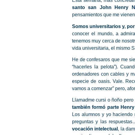
Esta semana, más concretam
santo san John Henry 
pensamientos que me vienen 
Somos universitarios y, por
conocer el mundo, a admira
tenemos muy cerca de nosotro
vida universitaria, el mism
He de confesaros que me si
“hacerles la pelota”). Cuan
ordenadores con cables y má
especie de oasis. Vale. Rec
vamos a comenzar” pero, afo
Llamadme cursi o ñoño pero 
también formó parte Henr
Los alumnos y yo haciendo r
preguntas y las respuesta
vocación intelectual
, la da