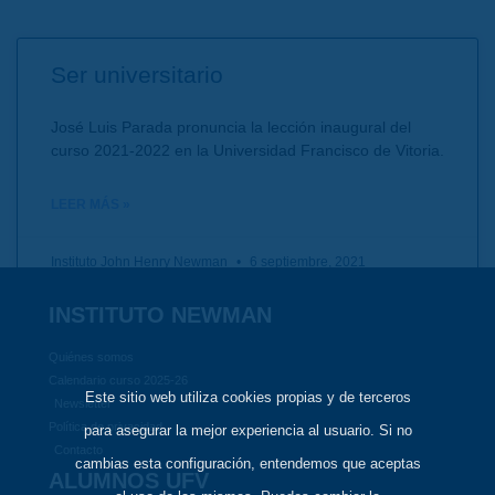
Ser universitario
José Luis Parada pronuncia la lección inaugural del
curso 2021-2022 en la Universidad Francisco de Vitoria.
LEER MÁS »
Instituto John Henry Newman
6 septiembre, 2021
INSTITUTO NEWMAN
Quiénes somos
Calendario curso 2025-26
Este sitio web utiliza cookies propias y de terceros
Newsletter
Política de privacidad
para asegurar la mejor experiencia al usuario. Si no
Contacto
cambias esta configuración, entendemos que aceptas
ALUMNOS UFV