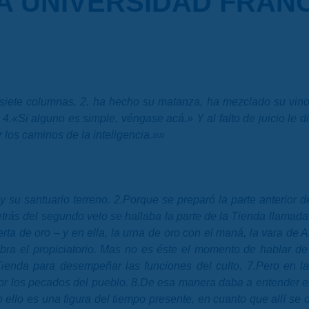
LA UNIVERSIDAD FRANC
s siete columnas, 2. ha hecho su matanza, ha mezclado su v
d: 4.«Si alguno es simple, véngase acá.» Y al falto de juicio le
r los caminos de la inteligencia.»»
s y su santuario terreno. 2.Porque se preparó la parte anterior
trás del segundo velo se hallaba la parte de la Tienda llamada 
rta de oro – y en ella, la urna de oro con el maná, la vara de 
ra el propiciatorio. Mas no es éste el momento de hablar de 
Tienda para desempeñar las funciones del culto. 7.Pero en l
por los pecados del pueblo. 8.De esa manera daba a entender el
o ello es una figura del tiempo presente, en cuanto que allí se 