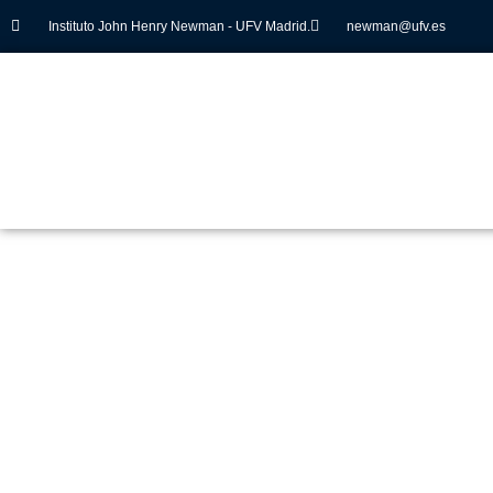
Instituto John Henry Newman - UFV Madrid.
newman@ufv.es