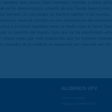
es carnales, que versan sobre comidas y bebidas y sobre ablu
e de los bienes futuros, a través de una Tienda mayor y más p
ara siempre, no con sangre de machos cabríos ni de novillos,
cho por mano de hombre, en una reproducción del verdadero, 
recerse a sí mismo repetidas veces al modo como el Sumo Sace
esde la creación del mundo. Sino que se ha manifestado ahora
el mismo modo que está establecido que los hombres mueran un
los pecados de la multitud, se aparecerá por segunda vez sin 
ALUMNOS UFV
Acceso a Canvas
Trabajos y créditos ECTS