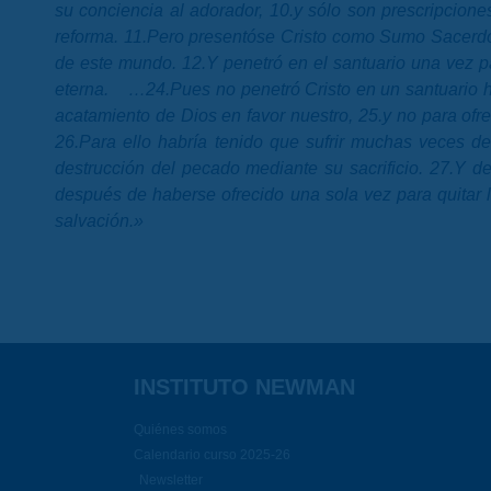
su conciencia al adorador, 10.y sólo son prescripcion
reforma. 11.Pero presentóse Cristo como Sumo Sacerdot
de este mundo. 12.Y penetró en el santuario una vez p
eterna. …24.Pues no penetró Cristo en un santuario he
acatamiento de Dios en favor nuestro, 25.y no para of
26.Para ello habría tenido que sufrir muchas veces d
destrucción del pecado mediante su sacrificio. 27.Y d
después de haberse ofrecido una sola vez para quitar 
salvación.»
INSTITUTO NEWMAN
Quiénes somos
Calendario curso 2025-26
Newsletter