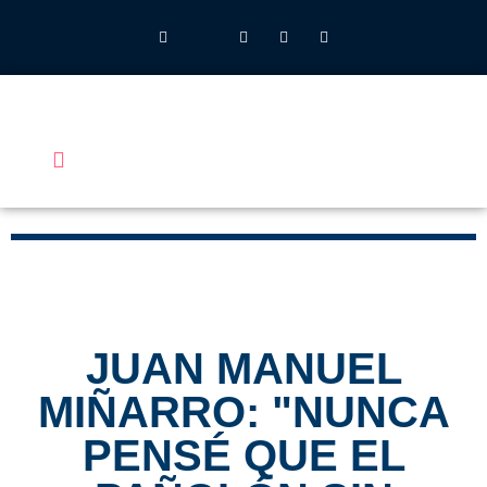
INSTITUTO JOHN HENRY NEWMAN UFV
QUIÉNES SOMOS
LO QUE HACEMOS
CALENDARIO 2026-27
ALUMNOS UFV
JUAN MANUEL
MIÑARRO: "NUNCA
PENSÉ QUE EL