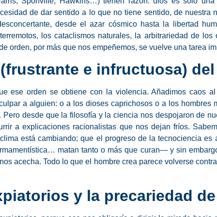
arris, Sponville, Hawkins…) tienen razón: dios es solo una
cesidad de dar sentido a lo que no tiene sentido, de nuestra 
 desconcertante, desde el azar cósmico hasta la libertad h
terremotos, los cataclismos naturales, la arbitrariedad de los o
de orden, por más que nos empeñemos, se vuelve una tarea im
frustrante e infructuosa) de
 ese orden se obtiene con la violencia. Añadimos caos al 
culpar a alguien: o a los dioses caprichosos o a los hombres 
 Pero desde que la filosofía y la ciencia nos despojaron de nue
rrir a explicaciones racionalistas que nos dejan fríos. Sabe
 clima está cambiando; que el progreso de la tecnociencia es 
a armamentística… matan tanto o más que curan— y sin embarg
os acecha. Todo lo que el hombre crea parece volverse contra é
piatorios y la precariedad de