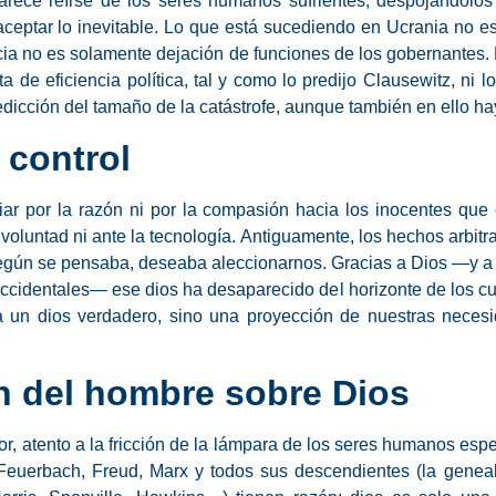
 parece reírse de los seres humanos sufrientes, despojándolo
aceptar lo inevitable. Lo que está sucediendo en Ucrania no es 
ncia no es solamente dejación de funciones de los gobernantes. 
ta de eficiencia política, tal y como lo predijo Clausewitz, ni
redicción del tamaño de la catástrofe, aunque también en ello h
 control
iar por la razón ni por la compasión hacia los inocentes que 
voluntad ni ante la tecnología. Antiguamente, los hechos arbitra
según se pensaba, deseaba aleccionarnos. Gracias a Dios —y a 
ccidentales— ese dios ha desaparecido del horizonte de los c
 un dios verdadero, sino una proyección de nuestras necesi
n del hombre sobre Dios
or, atento a la fricción de la lámpara de los seres humanos esp
Feuerbach, Freud, Marx y todos sus descendientes (la genealo