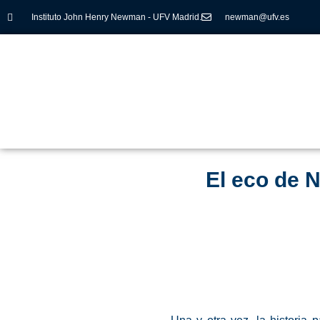
Instituto John Henry Newman - UFV Madrid.
newman@ufv.es
El eco de N