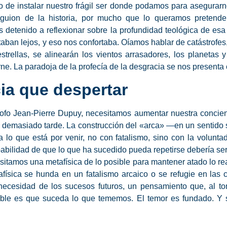
ndo de instalar nuestro frágil ser donde podamos para asegura
guion de la historia, por mucho que lo queramos pretender
detenido a reflexionar sobre la profundidad teológica de esa
ban lejos, y eso nos confortaba. Oíamos hablar de catástrofes,
estrellas, se alinearán los vientos arrasadores, los planetas
e. La paradoja de la profecía de la desgracia se nos presenta
ia que despertar
ósofo Jean-Pierre Dupuy, necesitamos aumentar nuestra concie
a demasiado tarde. La construcción del «arca» —en un sentido
a lo que está por venir, no con fatalismo, sino con la volunta
abilidad de que lo que ha sucedido pueda repetirse debería se
tamos una metafísica de lo posible para mantener atado lo real
física se hunda en un fatalismo arcaico o se refugie en las c
cesidad de los sucesos futuros, un pensamiento que, al tom
le es que suceda lo que tememos. El temor es fundado. Y so