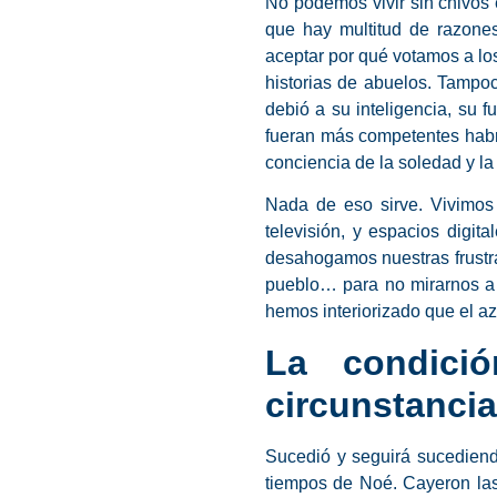
No podemos vivir sin chivos 
que hay multitud de razones
aceptar por qué votamos a lo
historias de abuelos. Tampo
debió a su inteligencia, su 
fueran más competentes habr
conciencia de la soledad y l
Nada de eso sirve. Vivimos 
televisión, y espacios digit
desahogamos nuestras frustrac
pueblo… para no mirarnos a 
hemos interiorizado que el aza
La condici
circunstanci
Sucedió y seguirá sucediend
tiempos de Noé. Cayeron las