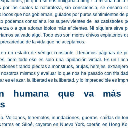
expiatorios, porque eso nos obligaría a dirigir la mirada hacia
 por las cuales la naturaleza, sin consciencia, se ensaña 
s locos que nos gobiernan, guiados por puros sentimientos de pe
co podemos consolar a los supervivientes de las catástrofes 
fuerza o a que adoran ídolos más eficientes. Ni siquiera sirve 
íamos salvado algo. Todo eso son meros chivos expiatorios de 
a precariedad de la vida que no aceptamos.
en un estado de vértigo constante. Llenamos páginas de pe
ales, pero todo eso es solo una lapidación virtual. Es un li
iones tirando piedras a monstruos, brujas, herejes, extranjero
nosotros mismos y evaluar lo que nos ha pasado con frialdad 
r es el azar, la libertad es la libertad, y lo impredecible es imp
ón humana que va más 
as
o. Volcanes, terremotos, inundaciones, guerras, caídas de to
 torres en Siloé, cayeron en Nueva York, caerán en Hong Kong