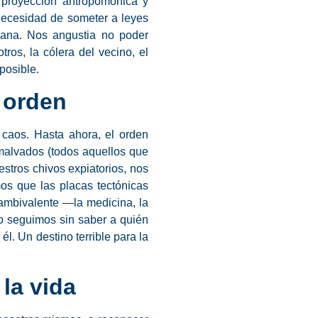
 proyección antropomórfica y
necesidad de someter a leyes
umana. Nos angustia no poder
tros, la cólera del vecino, el
posible.
l orden
caos. Hasta ahora, el orden
malvados (todos aquellos que
stros chivos expiatorios, nos
mos que las placas tectónicas
ambivalente —la medicina, la
o seguimos sin saber a quién
l. Un destino terrible para la
 la vida