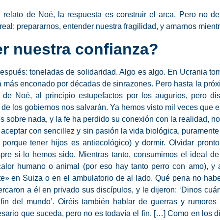
elato de Noé, la respuesta es construir el arca. Pero no de f
real: prepararnos, entender nuestra fragilidad, y amarnos mien
r nuestra confianza?
espués: toneladas de solidaridad. Algo es algo. En Ucrania tom
á más enconado por décadas de sinrazones. Pero hasta la próxi
e Noé, al principio estupefactos por los augurios, pero dis
s de los gobiernos nos salvarán. Ya hemos visto mil veces que 
sobre nada, y la fe ha perdido su conexión con la realidad, 
 aceptar con sencillez y sin pasión la vida biológica, puramente
 porque tener hijos es antiecológico) y dormir. Olvidar pront
mpre si lo hemos sido. Mientras tanto, consumimos el ideal d
alor humano o animal (por eso hay tanto perro con amo), y al
e» en Suiza o en el ambulatorio de al lado. Qué pena no hab
rcaron a él en privado sus discípulos, y le dijeron: ‘Dinos cu
 fin del mundo’. Oiréis también hablar de guerras y rumores
sario que suceda, pero no es todavía el fin. […] Como en los dí