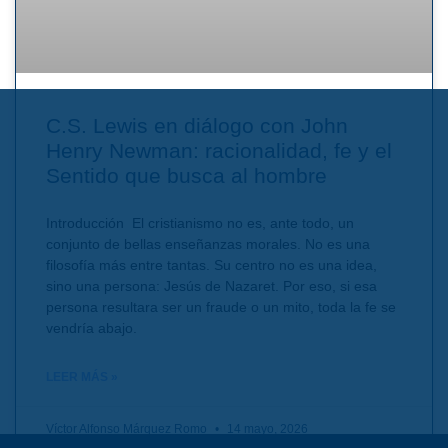
C.S. Lewis en diálogo con John
Henry Newman: racionalidad, fe y el
Sentido que busca al hombre
Introducción El cristianismo no es, ante todo, un
conjunto de bellas enseñanzas morales. No es una
filosofía más entre tantas. Su centro no es una idea,
sino una persona: Jesús de Nazaret. Por eso, si esa
persona resultara ser un fraude o un mito, toda la fe se
vendría abajo.
LEER MÁS »
Víctor Alfonso Márquez Romo
14 mayo, 2026