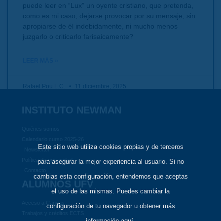
puede leer en “Lux” un oyente cristiano, que pretenda,
como es mi caso, dejarse provocar por su mensaje, sin
apropiarse de él indebidamente, ni mucho menos
juzgarlo o criticarlo farisaicamente?
LEER MÁS »
Rafael Pou L.C.
11 diciembre, 2025
INSTITUTO NEWMAN
Quiénes somos
Calendario curso 2025-26
Este sitio web utiliza cookies propias y de terceros
Newsletter
Política de privacidad
para asegurar la mejor experiencia al usuario. Si no
Contacto
cambias esta configuración, entendemos que aceptas
ALUMNOS UFV
el uso de las mismas. Puedes cambiar la
Acceso a Canvas
configuración de tu navegador u obtener más
Trabajos y créditos ECTS
información aquí.