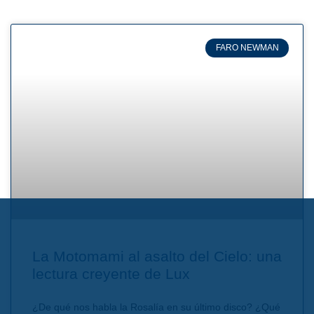
FARO NEWMAN
La Motomami al asalto del Cielo: una
lectura creyente de Lux
¿De qué nos habla la Rosalía en su último disco? ¿Qué