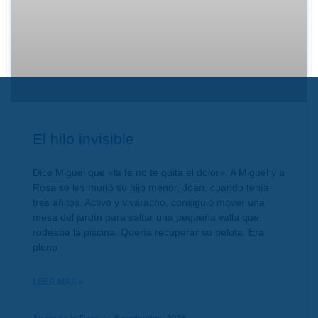
El hilo invisible
Dice Miguel que «la fe no te quita el dolor». A Miguel y a
Rosa se les murió su hijo menor, Joan, cuando tenía
tres añitos. Activo y vivaracho, consiguió mover una
mesa del jardín para saltar una pequeña valla que
rodeaba la piscina. Quería recuperar su pelota. Era
pleno
LEER MÁS »