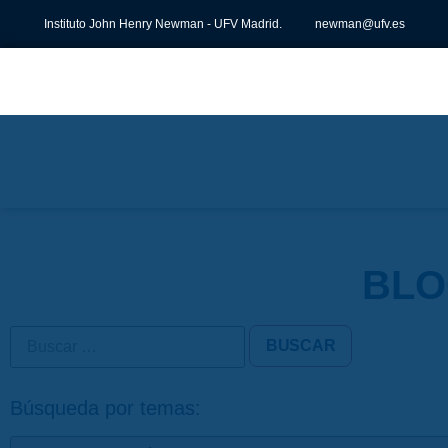
Instituto John Henry Newman - UFV Madrid.
newman@ufv.es
BLO
Búsqueda por temas: