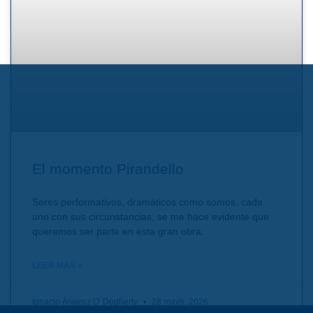
El momento Pirandello
Seres performativos, dramáticos como somos, cada
uno con sus circunstancias, se me hace evidente que
queremos ser parte en esta gran obra.
LEER MÁS »
Ignacio Álvarez O' Dogherty
28 mayo, 2026