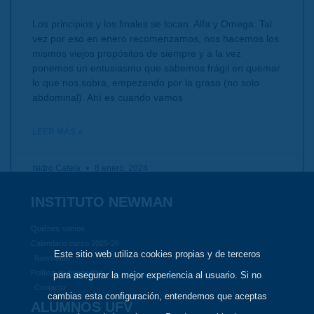
Los principios y los finales se tocan: Alfa y Omega. Tal
vez por eso en enero recomenzamos, nos hacemos los
mismos viejos propósitos de siempre y a la vez
ponemos un entusiasmo que sabemos frágil en quemar
lo que nos sobra, empezando por la grasa (no solo
abdominal). Ahí es cuando vamos
LEER MÁS »
Isidro Catela
8 enero, 2024
INSTITUTO NEWMAN
Quiénes somos
Calendario curso 2025-26
Este sitio web utiliza cookies propias y de terceros
Newsletter
Política de privacidad
para asegurar la mejor experiencia al usuario. Si no
Contacto
cambias esta configuración, entendemos que aceptas
ALUMNOS UFV