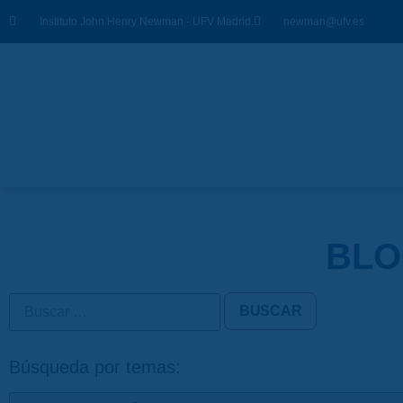
Instituto John Henry Newman - UFV Madrid.
newman@ufv.es
BLO
Búsqueda por temas: