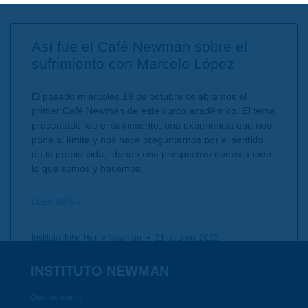
Así fue el Café Newman sobre el
sufrimiento con Marcelo López
El pasado miércoles 19 de octubre celebramos el
primer Café Newman de este curco académico. El tema
presentado fue el sufrimiento, una experiencia que nos
pone al límite y nos hace preguntarnos por el sentido
de la propia vida, dando una perspectiva nueva a todo
lo que somos y hacemos.
LEER MÁS »
Instituto John Henry Newman
21 octubre, 2022
INSTITUTO NEWMAN
Quiénes somos