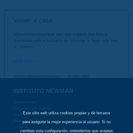
Volver a casa
«Queremos encontrar eso que todavía nos falta y
queremos salir a buscarlo sin importar lo largo que sea
el camino»
LEER MÁS »
Instituto John Henry Newman
22 abril, 2021
INSTITUTO NEWMAN
Quiénes somos
Calendario curso 2025-26
Este sitio web utiliza cookies propias y de terceros
Newsletter
Política de privacidad
para asegurar la mejor experiencia al usuario. Si no
Contacto
cambias esta configuración, entendemos que aceptas