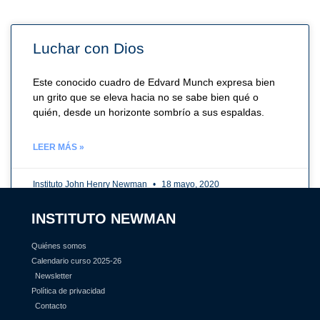
Luchar con Dios
Este conocido cuadro de Edvard Munch expresa bien
un grito que se eleva hacia no se sabe bien qué o
quién, desde un horizonte sombrío a sus espaldas.
LEER MÁS »
Instituto John Henry Newman
18 mayo, 2020
INSTITUTO NEWMAN
Quiénes somos
Calendario curso 2025-26
Newsletter
Política de privacidad
Contacto