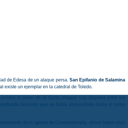
udad de Edesa de un ataque persa.
San Epifanio de Salamina
ual existe un ejemplar en la catedral de Toledo.
victoria al poder de la Santa Imagen. Las disputas entre los
profunda devoción que se había desarrollado hacia el rostro
esentante de la Iglesia de Constantinopla, afirmó haber visto