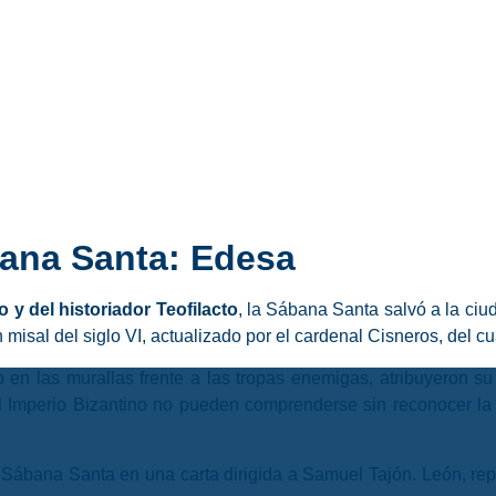
ana Santa: Edesa
 y del historiador Teofilacto
, la Sábana Santa salvó a la ci
n misal del siglo VI, actualizado por el cardenal Cisneros, del c
en las murallas frente a las tropas enemigas, atribuyeron su 
el Imperio Bizantino no pueden comprenderse sin reconocer la 
Sábana Santa en una carta dirigida a Samuel Tajón. León, repr