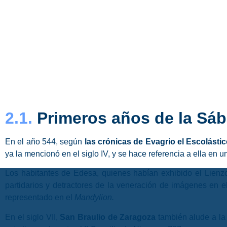
2.1.
Primeros años de la Sáb
En el año 544, según
las crónicas de Evagrio el Escolástico
ya la mencionó en el siglo IV, y se hace referencia a ella en u
Los habitantes de Edesa, quienes habían exhibido el Lienzo 
partidarios y detractores de la veneración de imágenes en 
representado en el
Mandylion.
En el siglo VII,
San Braulio de Zaragoza
también alude a la 