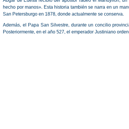
Abgar de Edesa recibió del apóstol Tadeo el
Mandylion
, un
hecho por manos». Esta historia también se narra en un manus
San Petersburgo en 1878, donde actualmente se conserva.
Además, el Papa San Silvestre, durante un concilio provinci
Posteriormente, en el año 527, el emperador Justiniano ordenó