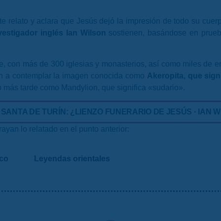
ste relato y aclara que Jesús dejó la impresión de todo su cue
vestigador inglés Ian Wilson
sostienen, basándose en prueb
 con más de 300 iglesias y monasterios, así como miles de erm
ían a contemplar la imagen conocida como
Akeropita, que sig
o más tarde como Mandylion, que significa «sudario».
SANTA DE TURÍN: ¿LIENZO FUNERARIO DE JESÚS · IAN WI
ayan lo relatado en el punto anterior:
ico
Leyendas orientales