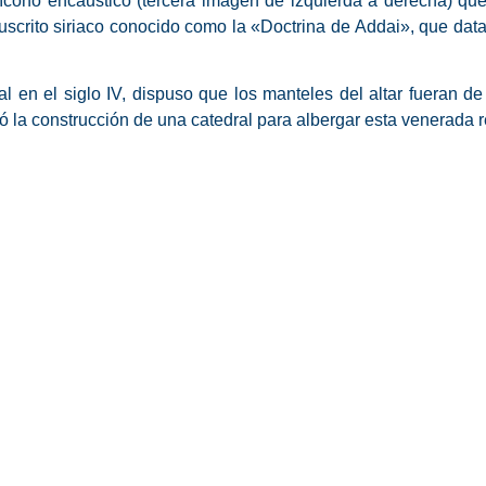
 ícono encáustico (tercera imagen de izquierda a derecha) q
crito siriaco conocido como la «Doctrina de Addai», que data de
al en el siglo IV, dispuso que los manteles del altar fueran 
 la construcción de una catedral para albergar esta venerada re