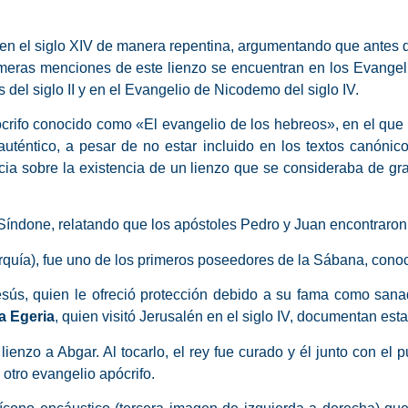
n el siglo XIV de manera repentina, argumentando que antes de
primeras menciones de este lienzo se encuentran en los Evangel
el siglo II y en el Evangelio de Nicodemo del siglo IV.
pócrifo conocido como «El evangelio de los hebreos», en el q
téntico, a pesar de no estar incluido en los textos canónic
cia sobre la existencia de un lienzo que se consideraba de gra
a Síndone, relatando que los apóstoles Pedro y Juan encontraron e
urquía), fue uno de los primeros poseedores de la Sábana, cono
Jesús, quien le ofreció protección debido a su fama como san
a Egeria
, quien visitó Jerusalén en el siglo IV, documentan esta
 lienzo a Abgar. Al tocarlo, el rey fue curado y él junto con el
tro evangelio apócrifo.