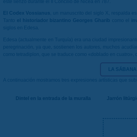
este lienzo durante el II Concilio de Nicea en 787.
El Codex Vossianus
, un manuscrito del siglo X, respalda e
Tanto
el historiador bizantino Georges Gharib
como el
in
siglos en Edesa.
Edesa (actualmente en Turquía) era una ciudad impresionante,
peregrinación, ya que, sostienen los autores, muchos acud
como tetradiplon, que se traduce como «doblado en cuatro», 
LA SÁBANA 
A continuación mostramos tres expresiones artísticas que subr
Dintel en la entrada de la muralla
Jarrón litúrg