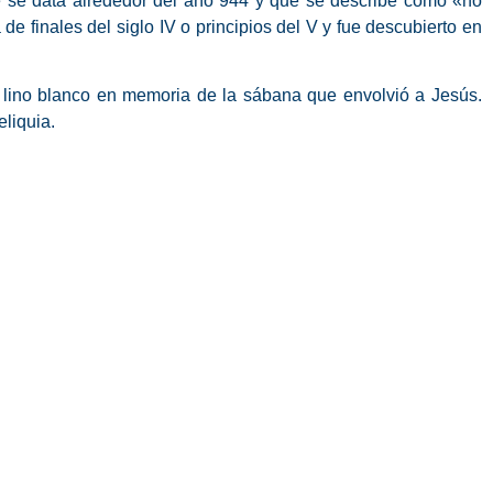
ue se data alrededor del año 944 y que se describe como «no
 finales del siglo IV o principios del V y fue descubierto en
de lino blanco en memoria de la sábana que envolvió a Jesús.
liquia.